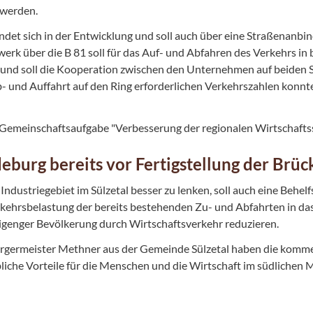
 werden.
det sich in der Entwicklung und soll auch über eine Straßenanbi
rk über die B 81 soll für das Auf- und Abfahren des Verkehrs in b
 und soll die Kooperation zwischen den Unternehmen auf beiden Se
und Auffahrt auf den Ring erforderlichen Verkehrszahlen konnten
r Gemeinschaftsaufgabe "Verbesserung der regionalen Wirtschafts
eburg bereits vor Fertigstellung der Brüc
dustriegebiet im Sülzetal besser zu lenken, soll auch eine Behel
rkehrsbelastung der bereits bestehenden Zu- und Abfahrten in das
igenger Bevölkerung durch Wirtschaftsverkehr reduzieren.
germeister Methner aus der Gemeinde Sülzetal haben die komme
ebliche Vorteile für die Menschen und die Wirtschaft im südlichen