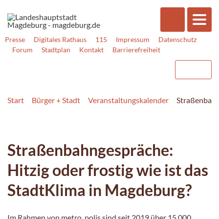
Presse
Digitales Rathaus
115
Impressum
Datenschutz
Forum
Stadtplan
Kontakt
Barrierefreiheit
Start
Bürger + Stadt
Veranstaltungskalender
Straßenbahng
Straßenbahngespräche:
Hitzig oder frostig wie ist das
StadtKlima in Magdeburg?
Im Rahmen von metro_polis sind seit 2019 über 15.000