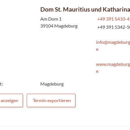
Dom St. Mauritius und Katharin
Am Dom 1
+49 391 5410-
39104 Magdeburg
+49 391 5342-
info@magdebur
e
www.magdeburg
e
t:
Magdeburg
 anzeigen
Termin exportieren