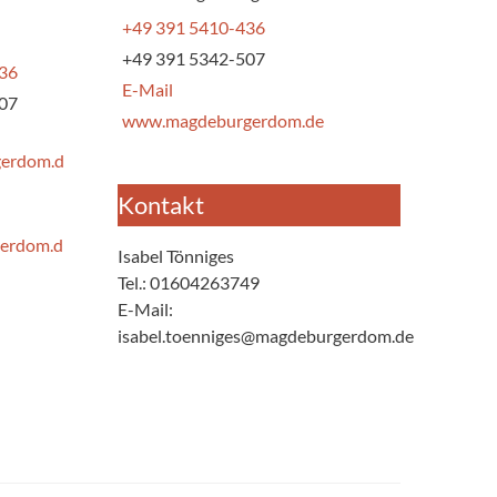
+49 391 5410-436
a
+49 391 5342-507
436
E-Mail
507
www.magdeburgerdom.de
gerdom.d
Kontakt
erdom.d
Isabel Tönniges
Tel.: 01604263749
E-Mail:
isabel.toenniges@magdeburgerdom.de