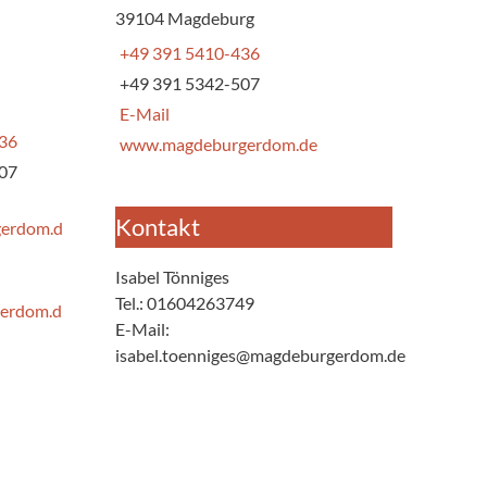
39104 Magdeburg
+49 391 5410-436
+49 391 5342-507
a
E-Mail
436
www.magdeburgerdom.de
507
Kontakt
gerdom.d
Isabel Tönniges
Tel.: 01604263749
erdom.d
E-Mail:
isabel.toenniges@magdeburgerdom.de