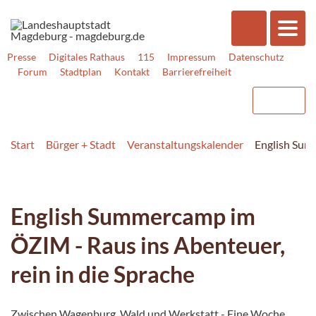
Presse
Digitales Rathaus
115
Impressum
Datenschutz
Forum
Stadtplan
Kontakt
Barrierefreiheit
Start
Bürger + Stadt
Veranstaltungskalender
English Summ
English Summercamp im
ÖZIM - Raus ins Abenteuer,
rein in die Sprache
Zwischen Wagenburg, Wald und Werkstatt - Eine Woche