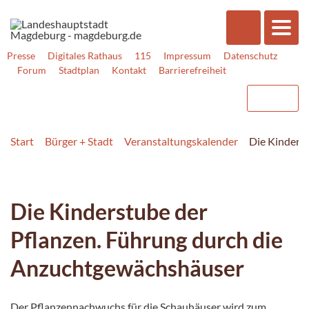
Presse
Digitales Rathaus
115
Impressum
Datenschutz
Forum
Stadtplan
Kontakt
Barrierefreiheit
Start
Bürger + Stadt
Veranstaltungskalender
Die Kinders
Die Kinderstube der
Pflanzen. Führung durch die
Anzuchtgewächshäuser
Der Pflanzennachwuchs für die Schauhäuser wird zum