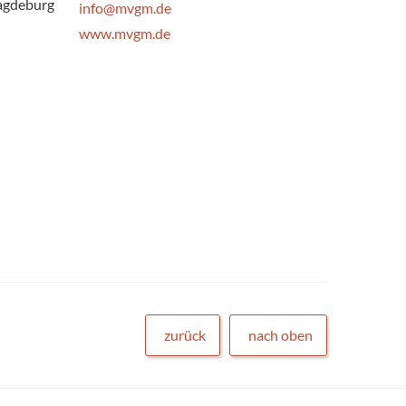
Magdeburg
info@mvgm.de
www.mvgm.de
zurück
nach oben