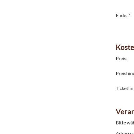
Ende: *
Kost
Preis:
Preishin
Ticketlin
Veran
Bitte wä
Adresse: