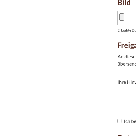
Bild
Erlaubte Dat
Freig
An diese
übersend
Ihre Hin
Ich be