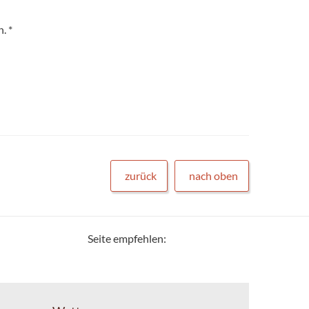
. *
zurück
nach oben
Seite empfehlen: