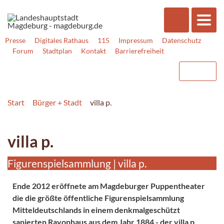
Presse
Digitales Rathaus
115
Impressum
Datenschutz
Forum
Stadtplan
Kontakt
Barrierefreiheit
Start
Bürger + Stadt
villa p.
villa p.
Figurenspielsammlung | villa p.
Ende 2012 eröffnete am Magdeburger Puppentheater
die die größte öffentliche Figurenspielsammlung
Mitteldeutschlands in einem denkmalgeschützt
sanierten Rayonhaus aus dem Jahr 1884 - der villa p.