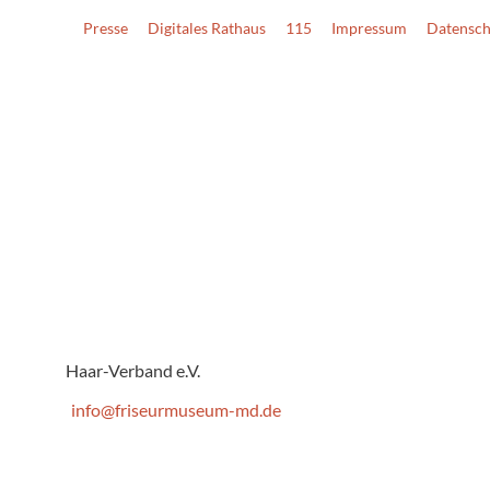
Presse
Digitales Rathaus
115
Impressum
Datensch
Haar-Verband e.V.
info@friseurmuseum-md.de