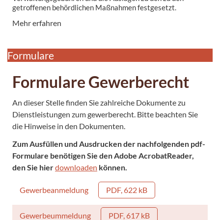
Der Bereich Gewerbeangelegenheiten befasst sich mit:
getroffenen behördlichen Maßnahmen festgesetzt.
Gewerbeanzeigen An-, Ab- und Ummeldung
Mehr erfahren
...
Formulare
Formulare Gewerberecht
An dieser Stelle finden Sie zahlreiche Dokumente zu
Dienstleistungen zum gewerberecht. Bitte beachten Sie
die Hinweise in den Dokumenten.
Zum Ausfüllen und Ausdrucken der nachfolgenden pdf-
Formulare benötigen Sie den Adobe AcrobatReader,
den Sie hier
downloaden
können.
Gewerbeanmeldung
PDF, 622 kB
Gewerbeummeldung
PDF, 617 kB