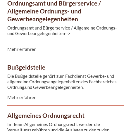
Ordnungsamt und Bürgerservice /
Allgemeine Ordnungs- und
Gewerbeangelegenheiten
Ordnungsamt und Bürgerservice / Allgemeine Ordnungs-
und Gewerbeangelegenheiten-->
Mehr erfahren
Der Bereich Allgemeine Ordnungsangelegenheiten befasst
Bußgeldstelle
sich mit:Großveranstaltungen
Märkte
Die Bußgeldstelle gehört zum Fachdienst Gewerbe- und
Jagdwesen
allgemeine Ordnungsangelegenheiten des Fachbereiches
Fischereiangelegenheiten
Ordnung.und Gewerbeangelegenheiten.
Veranstaltungen
Oft kommt es zu Verwechslungen mit der Zentralen ...
Hundehaltung
Mehr erfahren
...
Allgemeines Ordnungsrecht
Im Team Allgemeines Ordnungsrecht werden die
Verwaltungsgebühren und die Auslagen zu den zu den