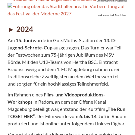
Landeshauptstadt Magdeburg
Landeshauptstadt Magdeburg
► 2024
Am
15. Juni
wurde im GutsMuths-Stadion der
13. D-
Jugend-Schrote-Cup
ausgetragen. Das Turnier war Teil
der Festwochen zum 75-jährigen Jubiläum des MSV
Börde. Mit den U12-Teams von Hertha BSC, Eintracht
Braunschweig und dem 1. FC Magdeburg nahmen drei
traditionsreiche Zweitligisten an dem Wettbewerb teil
und sorgten für ein hochklassiges Teilnehmerfeld.
Im Rahmen eines
Film- und Videoproduktions-
Workshops
in Radom, an dem der Offene Kanal
Magdeburg beteiligt war, entstand der Kurzfilm
„The Run
TOGETHER“
. Der Film wurde vom
6. bis 14. Juli
in Radom
produziert und ist online unter folgendem Link verfügbar.
Veranstaltet wird die Filmwerkstatt von der polnischen