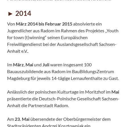
► 2014
Von
März 2014 bis Februar 2015
absolvierte ein
Jugendlicher aus Radom im Rahmen des Projektes „Youth
for town (t)winning“ seinen Europäischen
Freiwilligendienst bei der Auslandsgesellschaft Sachsen-
Anhalt e.V..
Im
März
,
Mai
und
Juli
waren insgesamt 100
Bauauszubildende aus Radom im BauBildungsZentrum
Magdeburg für jeweils 14-tägige Lernaufenthalte zu Gast.
Anlässlich der polnischen Kulturtage im Moritzhof im
Mai
präsentierte die Deutsch-Polnische Gesellschaft Sachsen-
Anhalt die Partnerstadt Radom.
Am
23. Mai
übersendete der Oberbürgermeister dem
Stadtpräsidenten Andrzej Kosztowniak ein