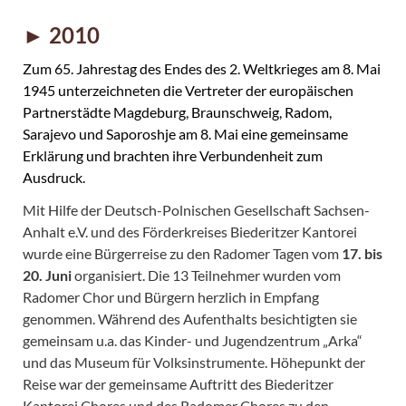
► 2010
Zum 65. Jahrestag des Endes des 2. Weltkrieges am 8. Mai
1945 unterzeichneten die Vertreter der europäischen
Partnerstädte Magdeburg, Braunschweig, Radom,
Sarajevo und Saporoshje am
8. Mai
eine gemeinsame
Erklärung und brachten ihre Verbundenheit zum
Ausdruck.
Mit Hilfe der Deutsch-Polnischen Gesellschaft Sachsen-
Anhalt e.V. und des Förderkreises Biederitzer Kantorei
wurde eine Bürgerreise zu den Radomer Tagen vom
17. bis
20. Juni
organisiert. Die 13 Teilnehmer wurden vom
Radomer Chor und Bürgern herzlich in Empfang
genommen. Während des Aufenthalts besichtigten sie
gemeinsam u.a. das Kinder- und Jugendzentrum „Arka“
und das Museum für Volksinstrumente. Höhepunkt der
Reise war der gemeinsame Auftritt des Biederitzer
Kantorei Chores und des Radomer Chores zu den