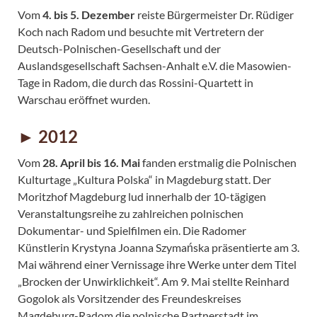
Vom
4. bis 5. Dezember
reiste Bürgermeister Dr. Rüdiger
Koch nach Radom und besuchte mit Vertretern der
Deutsch-Polnischen-Gesellschaft und der
Auslandsgesellschaft Sachsen-Anhalt e.V. die Masowien-
Tage in Radom, die durch das Rossini-Quartett in
Warschau eröffnet wurden.
► 2012
Vom
28. April bis 16. Mai
fanden erstmalig die Polnischen
Kulturtage „Kultura Polska“ in Magdeburg statt. Der
Moritzhof Magdeburg lud innerhalb der 10-tägigen
Veranstaltungsreihe zu zahlreichen polnischen
Dokumentar- und Spielfilmen ein. Die Radomer
Künstlerin Krystyna Joanna Szymańska präsentierte am 3.
Mai während einer Vernissage ihre Werke unter dem Titel
„Brocken der Unwirklichkeit“. Am 9. Mai stellte Reinhard
Gogolok als Vorsitzender des Freundeskreises
Magdeburg-Radom die polnische Partnerstadt im