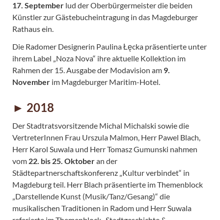
17. September
lud der Oberbürgermeister die beiden
Künstler zur Gästebucheintragung in das Magdeburger
Rathaus ein.
Die Radomer Designerin Paulina Łęcka präsentierte unter
ihrem Label „Noza Nova“ ihre aktuelle Kollektion im
Rahmen der 15. Ausgabe der Modavision am
9.
November
im Magdeburger Maritim-Hotel.
► 2018
Der Stadtratsvorsitzende Michal Michalski sowie die
VertreterInnen Frau Urszula Malmon, Herr Pawel Blach,
Herr Karol Suwala und Herr Tomasz Gumunski nahmen
vom
22. bis 25. Oktober
an der
Städtepartnerschaftskonferenz „Kultur verbindet“ in
Magdeburg teil. Herr Blach präsentierte im Themenblock
„Darstellende Kunst (Musik/Tanz/Gesang)“ die
musikalischen Traditionen in Radom und Herr Suwala
referierte im Themenblock „Stadtgeschichte &