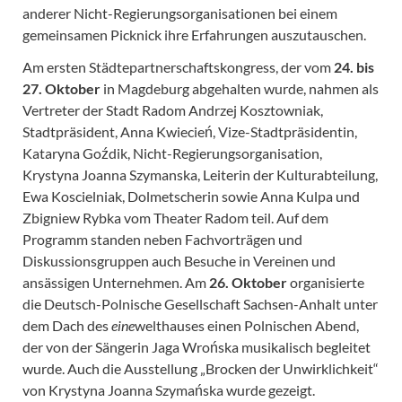
anderer Nicht-Regierungsorganisationen bei einem
gemeinsamen Picknick ihre Erfahrungen auszutauschen.
Am ersten Städtepartnerschaftskongress, der vom
24. bis
27. Oktober
in Magdeburg abgehalten wurde, nahmen als
Vertreter der Stadt Radom Andrzej Kosztowniak,
Stadtpräsident, Anna Kwiecień, Vize-Stadtpräsidentin,
Kataryna Goźdik, Nicht-Regierungsorganisation,
Krystyna Joanna Szymanska, Leiterin der Kulturabteilung,
Ewa Koscielniak, Dolmetscherin sowie Anna Kulpa und
Zbigniew Rybka vom Theater Radom teil. Auf dem
Programm standen neben Fachvorträgen und
Diskussionsgruppen auch Besuche in Vereinen und
ansässigen Unternehmen. Am
26. Oktober
organisierte
die Deutsch-Polnische Gesellschaft Sachsen-Anhalt unter
dem Dach des
eine
welthauses einen Polnischen Abend,
der von der Sängerin Jaga Wrońska musikalisch begleitet
wurde. Auch die Ausstellung „Brocken der Unwirklichkeit“
von Krystyna Joanna Szymańska wurde gezeigt.