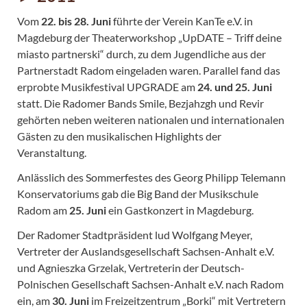
Vom
22. bis 28. Juni
führte der Verein KanTe e.V. in
Magdeburg der Theaterworkshop „UpDATE – Triff deine
miasto partnerski“ durch, zu dem Jugendliche aus der
Partnerstadt Radom eingeladen waren. Parallel fand das
erprobte Musikfestival UPGRADE am
24. und 25. Juni
statt. Die Radomer Bands Smile, Bezjahzgh und Revir
gehörten neben weiteren nationalen und internationalen
Gästen zu den musikalischen Highlights der
Veranstaltung.
Anlässlich des Sommerfestes des Georg Philipp Telemann
Konservatoriums gab die Big Band der Musikschule
Radom am
25. Juni
ein Gastkonzert in Magdeburg.
Der Radomer Stadtpräsident lud Wolfgang Meyer,
Vertreter der Auslandsgesellschaft Sachsen-Anhalt e.V.
und Agnieszka Grzelak, Vertreterin der Deutsch-
Polnischen Gesellschaft Sachsen-Anhalt e.V. nach Radom
ein, am
30. Juni
im Freizeitzentrum „Borki“ mit Vertretern