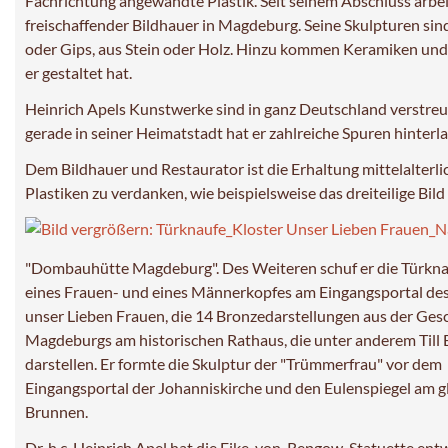
Fachrichtung angewandte Plastik. Seit seinem Abschluss arbei
freischaffender Bildhauer in Magdeburg. Seine Skulpturen sin
oder Gips, aus Stein oder Holz. Hinzu kommen Keramiken und T
er gestaltet hat.
Heinrich Apels Kunstwerke sind in ganz Deutschland verstreu
gerade in seiner Heimatstadt hat er zahlreiche Spuren hinterla
Dem Bildhauer und Restaurator ist die Erhaltung mittelalterli
Plastiken zu verdanken, wie beispielsweise das dreiteilige Bild
"Dombauhütte Magdeburg". Des Weiteren schuf er die Türkna
eines Frauen- und eines Männerkopfes am Eingangsportal des
unser Lieben Frauen, die 14 Bronzedarstellungen aus der Ges
Magdeburgs am historischen Rathaus, die unter anderem Till 
darstellen. Er formte die Skulptur der "Trümmerfrau" vor dem
Eingangsportal der Johanniskirche und den Eulenspiegel am 
Brunnen.
Dr. h.c. Heinrich Apel hat die Eike-von-Repgow-Statuette en