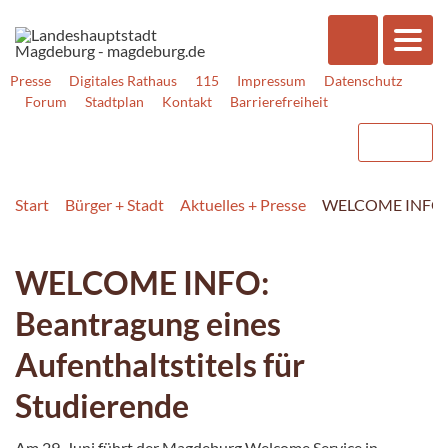
Presse
Digitales Rathaus
115
Impressum
Datenschutz
Forum
Stadtplan
Kontakt
Barrierefreiheit
Start
Bürger + Stadt
Aktuelles + Presse
WELCOME INFO: Be
WELCOME INFO:
Beantragung eines
Aufenthaltstitels für
Studierende
Am 29. Juni führt der Magdeburg Welcome Service in