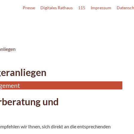
Presse
Digitales Rathaus
115
Impressum
Datensch
nliegen
eranliegen
agement
rberatung und
 empfehlen wir Ihnen, sich direkt an die entsprechenden