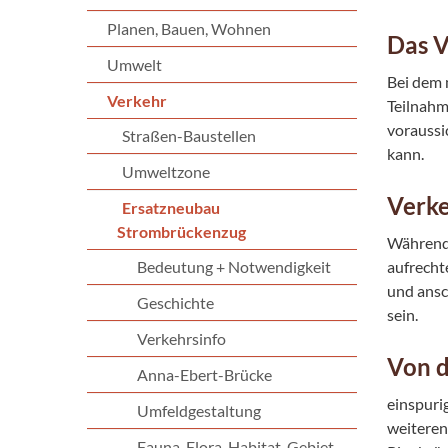
Planen, Bauen, Wohnen
Das 
Umwelt
Bei dem 
Verkehr
Teilnahm
voraussi
Straßen-Baustellen
kann.
Umweltzone
Verke
Ersatzneubau
Strombrückenzug
Während 
Bedeutung + Notwendigkeit
aufrecht
und ansc
Geschichte
sein.
Verkehrsinfo
Von d
Anna-Ebert-Brücke
einspuri
Umfeldgestaltung
weiteren
Fauna-Flora-Habitat-Gebiet