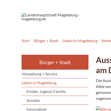
Start
Bürger + Stadt
Leben in Magdeburg
Verk
Aus
Bürger + Stadt
am 
Verwaltung + Service
Die Auss
Leben in Magdeburg
Allee wu
Kinder, Jugend, Familie
genommen
sogenann
Soziales
Gesundheit