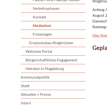
Ringbrüc
Verkehrsphasen
Anfang J
August 2
Kontakt
Damaschk
Mediathek
Radweg q
Freianlagen
Hier fin
Ersatzneubau Ringbrücken
Gepla
Welcome Portal
Bürgerschaftliches Engagement
Heiraten in Magdeburg
Kommunalpolitik
Stadt
Aktuelles + Presse
Intern