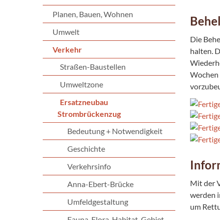
Planen, Bauen, Wohnen
Behel
Umwelt
Die Behe
Verkehr
halten. 
Wiederhe
Straßen-Baustellen
Wochen s
Umweltzone
vorzube
Ersatzneubau
Strombrückenzug
Bedeutung + Notwendigkeit
Geschichte
Info
Verkehrsinfo
Mit der 
Anna-Ebert-Brücke
werden i
Umfeldgestaltung
um Rettu
Fauna-Flora-Habitat-Gebiet