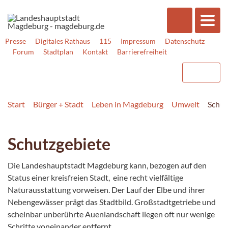
Presse
Digitales Rathaus
115
Impressum
Datenschutz
Forum
Stadtplan
Kontakt
Barrierefreiheit
Start
Bürger + Stadt
Leben in Magdeburg
Umwelt
Schut
Schutzgebiete
Die Landeshauptstadt Magdeburg kann, bezogen auf den
Status einer kreisfreien Stadt, eine recht vielfältige
Naturausstattung vorweisen. Der Lauf der Elbe und ihrer
Nebengewässer prägt das Stadtbild. Großstadtgetriebe und
scheinbar unberührte Auenlandschaft liegen oft nur wenige
Schritte voneinander entfernt.