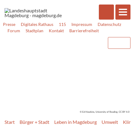
Presse
Digitales Rathaus
115
Impressum
Datenschutz
Forum
Stadtplan
Kontakt
Barrierefreiheit
© Ed Hawkins, University of Reading, CC BY 4.0
Start
Bürger + Stadt
Leben in Magdeburg
Umwelt
Klima