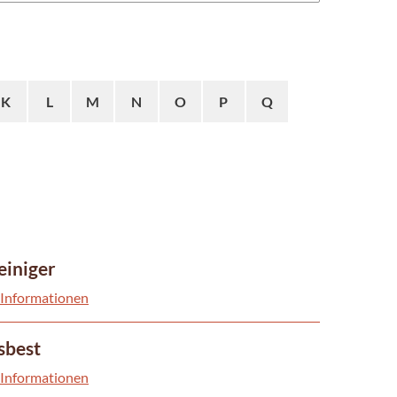
K
L
M
N
O
P
Q
iniger
 Informationen
sbest
 Informationen