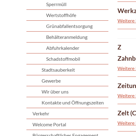
Sperrmüll
Werkze
Wertstoffhöfe
Weitere 
Grünabfallentsorgung
Behälteranmeldung
Z
Abfuhrkalender
Zahnbü
Schadstoffmobil
Weitere 
Stadtsauberkeit
Gewerbe
Zeitun
Wir über uns
Weitere 
Kontakte und Öffnungszeiten
Zelt (
Verkehr
Weitere 
Welcome Portal
Bürgerschaftliches Engagement