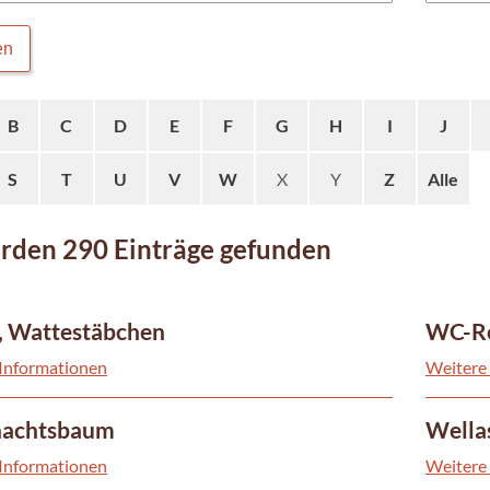
en
B
C
D
E
F
G
H
I
J
S
T
U
V
W
X
Y
Z
Alle
rden 290 Einträge gefunden
, Wattestäbchen
WC-Re
Informationen
Weitere
achtsbaum
Wella
Informationen
Weitere