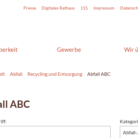
Presse
Digitales Rathaus
115
Impressum
Datensch
berkeit
Gewerbe
Wir 
lt
Abfall
Recycling und Entsorgung
Abfall ABC
all ABC
iff:
Kategori