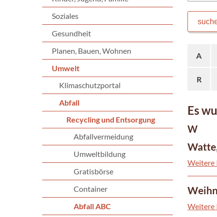
Soziales
such
Gesundheit
Planen, Bauen, Wohnen
A
Umwelt
R
Klimaschutzportal
Abfall
Es wu
Recycling und Entsorgung
W
Abfallvermeidung
Watte
Umweltbildung
Weitere 
Gratisbörse
Container
Weihn
Abfall ABC
Weitere 