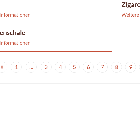
Zigar
Informationen
Weitere
enschale
Informationen
1
...
3
4
5
6
7
8
9