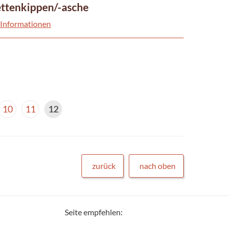
ettenkippen/-asche
 Informationen
10
11
12
zurück
nach oben
Seite empfehlen: