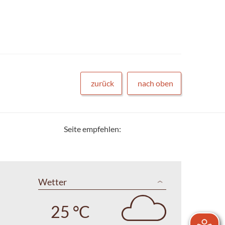
zurück
nach oben
Seite empfehlen:
Wetter
25 °C