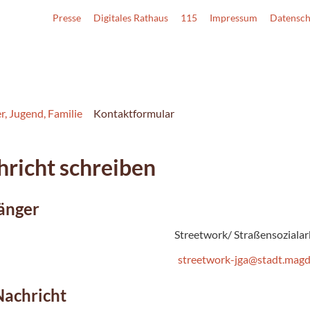
Presse
Digitales Rathaus
115
Impressum
Datensch
r, Jugend, Familie
Kontaktformular
richt schreiben
änger
Streetwork/ Straßensozialar
streetwork-jga@stadt.mag
Nachricht