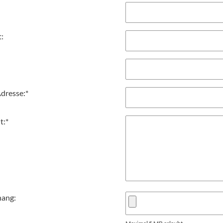
t:
dresse:
*
t:
*
hang: