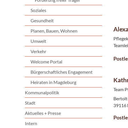
Soziales
Gesundheit
Alexa
Planen, Bauen, Wohnen
Pflegek
Umwelt
Teamle
Verkehr
Postle
Welcome Portal
Bürgerschaftliches Engagement
Kathr
Heiraten in Magdeburg
Team P
Kommunalpolitik
Bertolt
Stadt
39116
Aktuelles + Presse
Postle
Intern