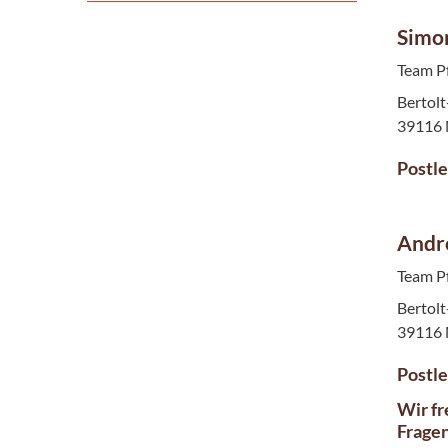
Simo
Team P
Bertolt
39116
Postle
Andr
Team P
Bertolt
39116
Postle
Wir fr
Fragen