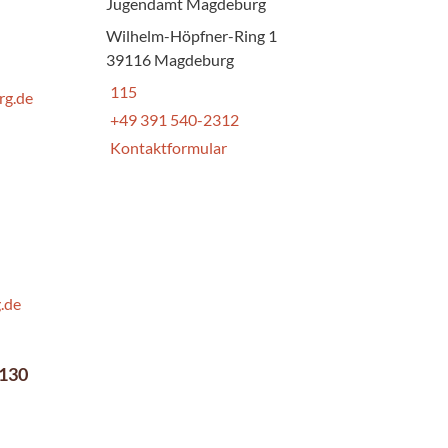
Jugendamt Magdeburg
Wilhelm-Höpfner-Ring 1
39116 Magdeburg
115
rg.de
+49 391 540-2312
Kontaktformular
.de
9130