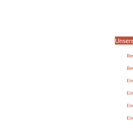
Unsere
Be
Be
Ei
Ein
Ei
Ei