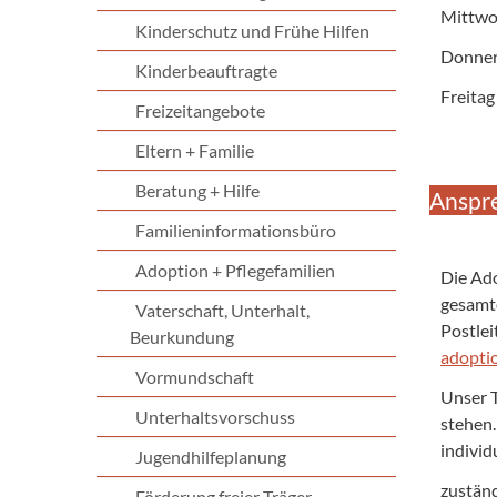
Mittwo
Kinderschutz und Frühe Hilfen
Donner
Kinderbeauftragte
Freitag
Freizeitangebote
Eltern + Familie
Beratung + Hilfe
Anspr
Familieninformationsbüro
Adoption + Pflegefamilien
Die Ado
gesamte
Vaterschaft, Unterhalt,
Postlei
Beurkundung
adopti
Vormundschaft
Unser T
Unterhaltsvorschuss
stehen.
individ
Jugendhilfeplanung
zuständ
Förderung freier Träger