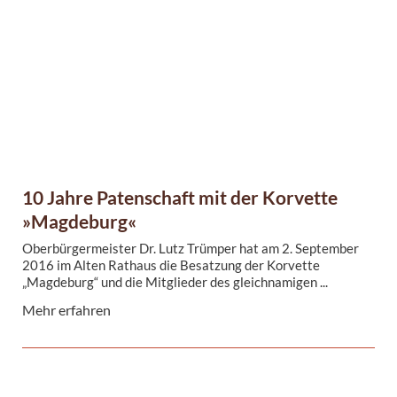
Wahl eines neuen Vorstandes
Die Mitglieder des Freundkreises Korvette MAGDEBURG
e.V. wählten am Mittwoch, den 24. ...
10 Jahre Patenschaft mit der Korvette
»Magdeburg«
Oberbürgermeister Dr. Lutz Trümper hat am 2. September
2016 im Alten Rathaus die Besatzung der Korvette
„Magdeburg“ und die Mitglieder des gleichnamigen ...
Mehr erfahren