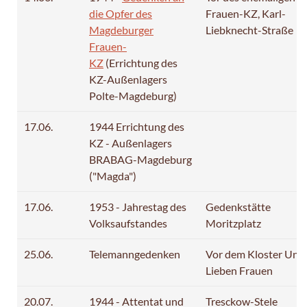
die Opfer des
Frauen-KZ, Karl-
Magdeburger
Liebknecht-Straße
Frauen-
KZ
(Errichtung des
KZ-Außenlagers
Polte-Magdeburg)
17.06.
1944 Errichtung des
KZ - Außenlagers
BRABAG-Magdeburg
("Magda")
17.06.
1953 - Jahrestag des
Gedenkstätte
Volksaufstandes
Moritzplatz
25.06.
Telemanngedenken
Vor dem Kloster Uns
Lieben Frauen
20.07.
1944 - Attentat und
Tresckow-Stele