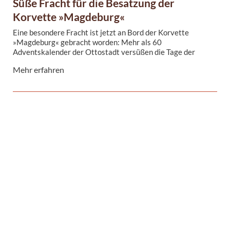
Süße Fracht für die Besatzung der
Korvette »Magdeburg«
Eine besondere Fracht ist jetzt an Bord der Korvette
»Magdeburg« gebracht worden: Mehr als 60
Adventskalender der Ottostadt versüßen die Tage der
Schiffsbesatzung bis zum Weihnachtsfest. Am 20. November
Mehr erfahren
sind die Vorweihnachts-Tageszähler zur »Botschafterin der
Landeshauptstadt Magdeburg« auf Reise gegangen.