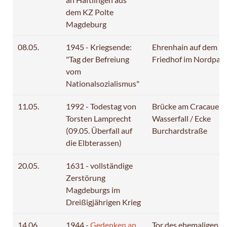
dem KZ Polte
Magdeburg
08.05.
1945 - Kriegsende:
Ehrenhain auf dem
"Tag der Befreiung
Friedhof im Nordpar
vom
Nationalsozialismus"
11.05.
1992 - Todestag von
Brücke am Cracauer
Torsten Lamprecht
Wasserfall / Ecke
(09.05. Überfall auf
Burchardstraße
die Elbterassen)
20.05.
1631 - vollständige
Zerstörung
Magdeburgs im
Dreißigjährigen Krieg
14.06.
1944 -
Gedenken an
Tor des ehemaligen