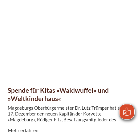
Spende für Kitas «Waldwuffel« und
»Weltkinderhaus«
Magdeburgs Oberbürgermeister Dr. Lutz Trümper hat am
17. Dezember den neuen Kapitän der Korvette
»Magdeburg«, Rüdiger Fitz, Besatzungsmitglieder des
Schiffes sowie Vertreter des gleichnamigen Freundeskreises
Mehr erfahren
im Alten Rathaus begrüßt. Im Rahmen des Empfangs
überreichten sie Kindern und Erzieherinnen der Kitas