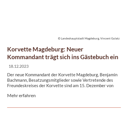
© Landeshauptstadt Magdeburg, Vincent Gulatz
Korvette Magdeburg: Neuer
Kommandant trägt sich ins Gästebuch ein
18.12.2023
Der neue Kommandant der Korvette Magdeburg, Benjamin
Bachmann, Besatzungsmitglieder sowie Vertretende des
Freundeskreises der Korvette sind am 15. Dezember von
Oberbürgermeisterin Simone Borris im Alten Rathaus
Mehr erfahren
empfangen worden. Zu diesem Anlass trug sich
Korvettenkapitän Bachmann in das Gästebuch der
Landeshauptstadt Magdeburg ein.