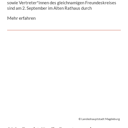
sowie Vertreter*innen des gleichnamigen Freundeskreises
sind am 2. September im Alten Rathaus durch
Oberbürgermeister Dr. Lutz Trümper empfangen worden.
Mehr erfahren
Anlass des Empfangs war die Übergabe einer Spende in Höhe
von 3.000 Euro an das Magdeburger Stadtoberhaupt.
© Landeshauptstadt Magdeburg