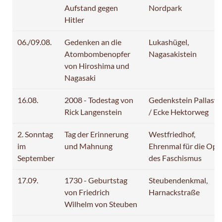
Aufstand gegen
Nordpark
Hitler
06./09.08.
Gedenken an die
Lukashügel,
Atombombenopfer
Nagasakistein
von Hiroshima und
Nagasaki
16.08.
2008 - Todestag von
Gedenkstein Pallasw
Rick Langenstein
/ Ecke Hektorweg
2. Sonntag
Tag der Erinnerung
Westfriedhof,
im
und Mahnung
Ehrenmal für die Opf
September
des Faschismus
17.09.
1730 - Geburtstag
Steubendenkmal,
von Friedrich
Harnackstraße
Wilhelm von Steuben