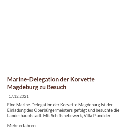
Marine-Delegation der Korvette
Magdeburg zu Besuch
17.12.2021
Eine Marine-Delegation der Korvette Magdeburg ist der
Einladung des Oberbürgermeisters gefolgt und besuchte die
Landeshauptstadt. Mit Schiffshebewerk, Villa P und der
Lichterwelt bei einer Tasse Glühwein, wurde den Paten-
Mehr erfahren
Gästen ein adventliches Programm geboten. Ein Eintrag ins