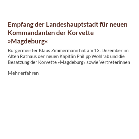
Empfang der Landeshauptstadt für neuen
Kommandanten der Korvette
»Magdeburg«
Bürgermeister Klaus Zimmermann hat am 13. Dezember im
Alten Rathaus den neuen Kapitän Philipp Wohlrab und die
Besatzung der Korvette »Magdeburg« sowie Vertreterinnen
und Vertreter des gleichnamigen Freundeskreises
Mehr erfahren
empfangen. Zu diesem Anlass trug sich Korvettenkapitän
Wohlrab in das Gästebuch der Landeshauptstadt ein.