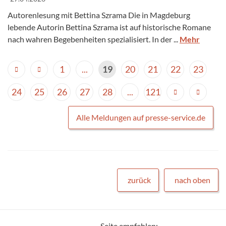
Autorenlesung mit Bettina Szrama Die in Magdeburg
lebende Autorin Bettina Szrama ist auf historische Romane
nach wahren Begebenheiten spezialisiert. In der ...
Mehr
1
...
19
20
21
22
23
24
25
26
27
28
...
121
Alle Meldungen auf presse-service.de
zurück
nach oben
Seite empfehlen: